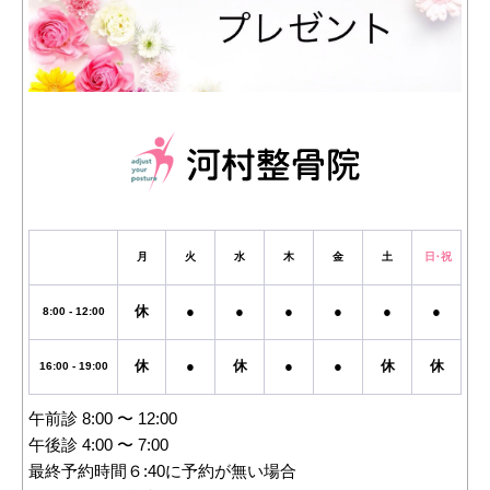
月
火
水
木
金
土
日・祝
休
●
●
●
●
●
●
8:00 - 12:00
休
●
休
●
●
休
休
16:00 - 19:00
午前診 8:00 〜 12:00
午後診 4:00 〜 7:00
最終予約時間６:40に予約が無い場合