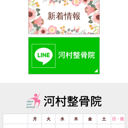
新着情報
月
火
水
木
金
土
日・祝