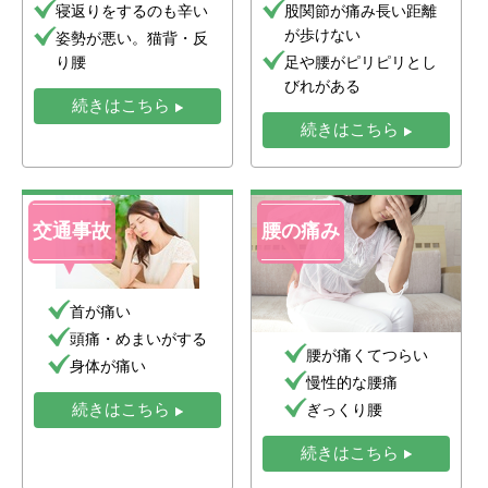
寝返りをするのも辛い
股関節が痛み長い距離
が歩けない
姿勢が悪い。猫背・反
り腰
足や腰がピリピリとし
びれがある
続きはこちら
続きはこちら
交通事故
腰の痛み
首が痛い
頭痛・めまいがする
腰が痛くてつらい
身体が痛い
慢性的な腰痛
ぎっくり腰
続きはこちら
続きはこちら