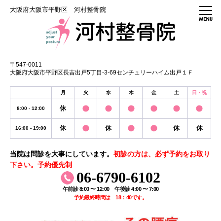
大阪府大阪市平野区 河村整骨院
〒547-0011
大阪府大阪市平野区長吉出戸5丁目-3-69センチュリーハイム出戸１Ｆ
月
火
水
木
金
土
日・祝
休
8:00 - 12:00
休
休
休
休
16:00 - 19:00
当院は問診を大事にしています。
初診の方は、必ず予約をお取り
下さい。予約優先制
06-6790-6102
午前診 8:00 〜 12:00 午後診 4:00 〜 7:00
予約最終時間は 18：40です。