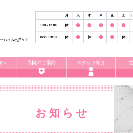
月
火
水
木
金
土
休
8:00 - 12:00
休
休
休
16:00 -19:00
リーハイム出戸１Ｆ
方へ
当院のご案内
スタッフ紹介
お 知 ら せ