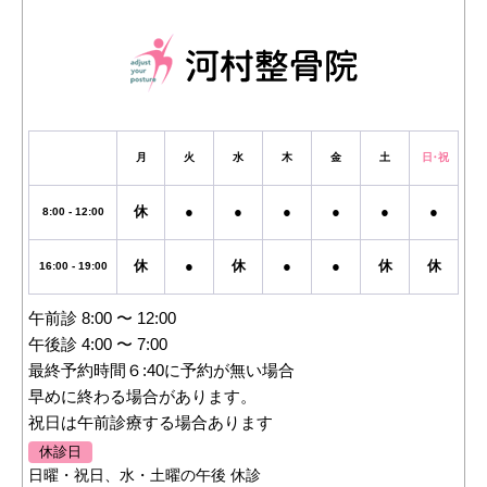
月
火
水
木
金
土
日・祝
休
●
●
●
●
●
●
8:00 - 12:00
休
●
休
●
●
休
休
16:00 - 19:00
午前診 8:00 〜 12:00
午後診 4:00 〜 7:00
最終予約時間６:40に予約が無い場合
早めに終わる場合があります。
祝日は午前診療する場合あります
休診日
日曜・祝日、水・土曜の午後 休診