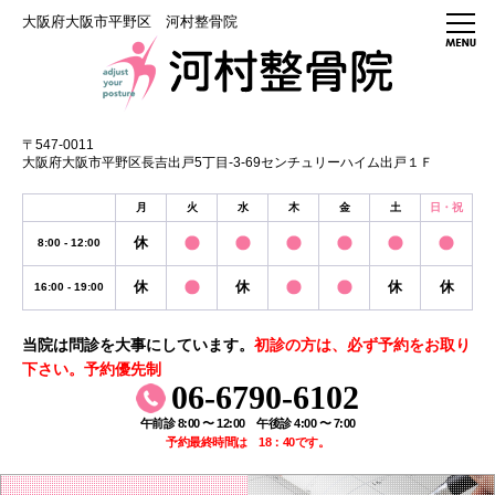
大阪府大阪市平野区 河村整骨院
〒547-0011
大阪府大阪市平野区長吉出戸5丁目-3-69センチュリーハイム出戸１Ｆ
月
火
水
木
金
土
日・祝
休
8:00 - 12:00
休
休
休
休
16:00 - 19:00
当院は問診を大事にしています。
初診の方は、必ず予約をお取り
下さい。予約優先制
06-6790-6102
午前診 8:00 〜 12:00 午後診 4:00 〜 7:00
予約最終時間は 18：40です。