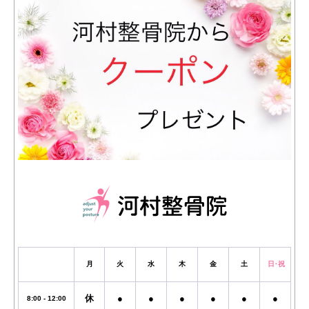
月
火
水
木
金
土
日・祝
休
●
●
●
●
●
●
8:00 - 12:00