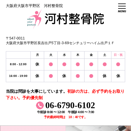
大阪府大阪市平野区 河村整骨院
〒547-0011
大阪府大阪市平野区長吉出戸5丁目-3-69センチュリーハイム出戸１Ｆ
月
火
水
木
金
土
日・祝
休
8:00 - 12:00
休
休
休
休
16:00 - 19:00
当院は問診を大事にしています。
初診の方は、必ず予約をお取り
下さい。予約優先制
06-6790-6102
午前診 8:00 〜 12:00 午後診 4:00 〜 7:00
予約最終時間は 18：40です。