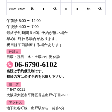
休
●
休
●
●
休
休
16:00 - 19:00
午前診 8:00 〜 12:00
午後診 4:00 〜 7:00
最終予約時間６:40に予約が無い場合
早めに終わる場合があります。
祝日は午前診療する場合あります
休診日
日曜・祝日、水・土曜の午後 休診
06-6790-6102
当院は予約優先制です。
初診の方は必ず予約をお取り下さい。
住 所
〒547-0011
大阪府大阪市平野区長吉出戸5丁目-3-69
アクセス
地下鉄谷町線 出戸駅から 徒歩5分