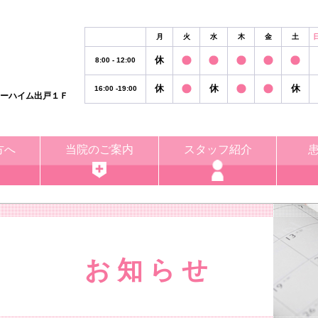
月
火
水
木
金
土
休
8:00 - 12:00
休
休
休
16:00 -19:00
リーハイム出戸１Ｆ
方へ
当院のご案内
スタッフ紹介
お 知 ら せ