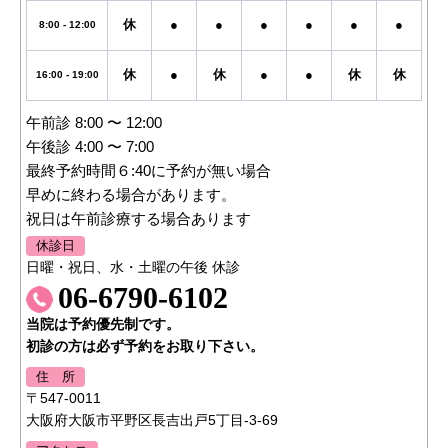
休
●
●
●
●
●
●
8:00 - 12:00
休
●
休
●
●
休
休
16:00 - 19:00
午前診 8:00 〜 12:00
午後診 4:00 〜 7:00
最終予約時間６:40に予約が無い場合
早めに終わる場合があります。
祝日は午前診療する場合あります
休診日
日曜・祝日、水・土曜の午後 休診
06-6790-6102
当院は予約優先制です。
初診の方は必ず予約をお取り下さい。
住 所
〒547-0011
大阪府大阪市平野区長吉出戸5丁目-3-69