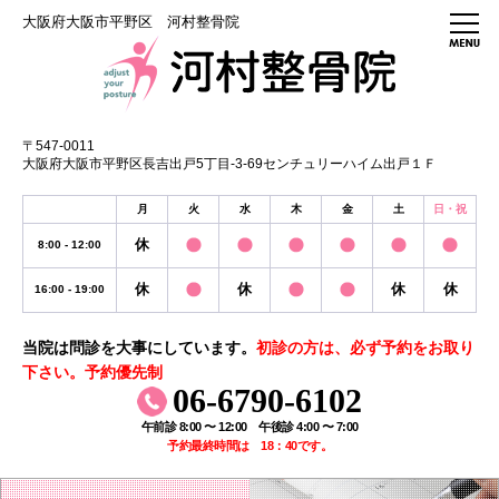
大阪府大阪市平野区 河村整骨院
〒547-0011
大阪府大阪市平野区長吉出戸5丁目-3-69センチュリーハイム出戸１Ｆ
月
火
水
木
金
土
日・祝
休
8:00 - 12:00
休
休
休
休
16:00 - 19:00
当院は問診を大事にしています。
初診の方は、必ず予約をお取り
下さい。予約優先制
06-6790-6102
午前診 8:00 〜 12:00 午後診 4:00 〜 7:00
予約最終時間は 18：40です。