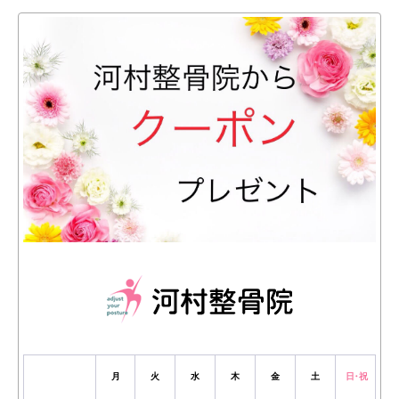
月
火
水
木
金
土
日・祝