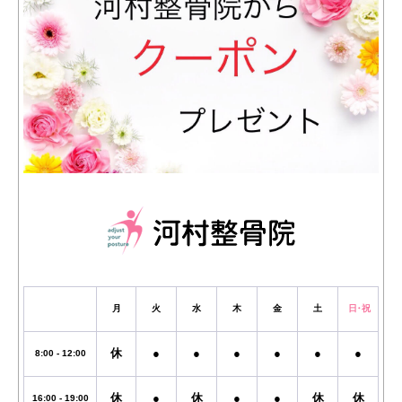
月
火
水
木
金
土
日・祝
休
●
●
●
●
●
●
8:00 - 12:00
休
●
休
●
●
休
休
16:00 - 19:00