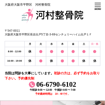
大阪府大阪市平野区 河村整骨院
〒547-0011
大阪府大阪市平野区長吉出戸5丁目-3-69センチュリーハイム出戸１Ｆ
月
火
水
木
金
土
日・祝
休
8:00 - 12:00
休
休
休
休
16:00 - 19:00
当院は問診を大事にしています。
初診の方は、必ず予約をお取り
下さい。予約優先制
06-6790-6102
午前診 8:00 〜 12:00 午後診 4:00 〜 7:00
予約最終時間は 18：40です。