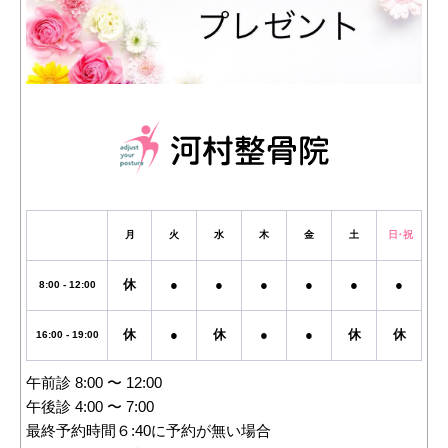
月
火
水
木
金
土
日・祝
休
●
●
●
●
●
●
8:00 - 12:00
休
●
休
●
●
休
休
16:00 - 19:00
午前診 8:00 〜 12:00
午後診 4:00 〜 7:00
最終予約時間６:40に予約が無い場合