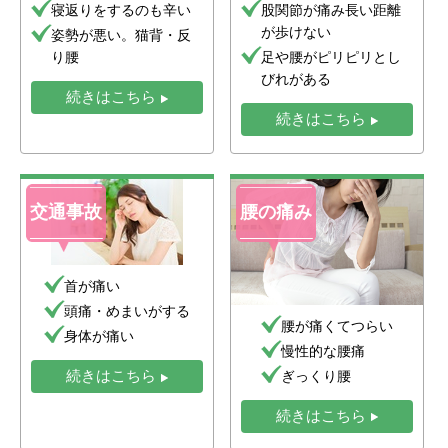
寝返りをするのも辛い
股関節が痛み長い距離
が歩けない
姿勢が悪い。猫背・反
り腰
足や腰がピリピリとし
びれがある
続きはこちら
続きはこちら
交通事故
腰の痛み
首が痛い
頭痛・めまいがする
腰が痛くてつらい
身体が痛い
慢性的な腰痛
ぎっくり腰
続きはこちら
続きはこちら