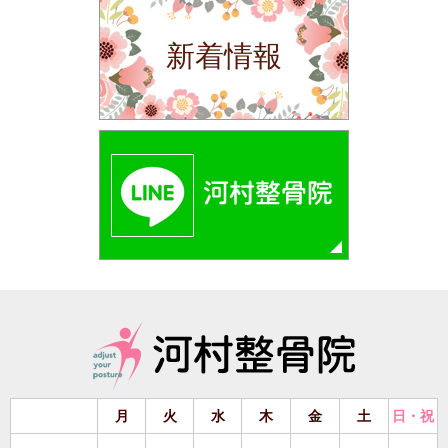
新着情報
月
火
水
木
金
土
日・祝