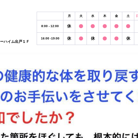
月
火
水
木
金
土
休
8:00 - 12:00
休
休
休
16:00 -19:00
リーハイム出戸１Ｆ