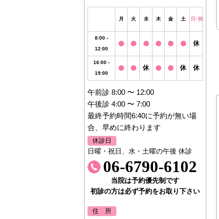
月
火
水
木
金
土
日・祝
8:00 -
休
12:00
16:00 -
休
休
休
19:00
午前診 8:00 〜 12:00
午後診 4:00 〜 7:00
最終予約時間6:40に予約が無い場
合、早めに終わります
休診日
日曜・祝日、水・土曜の午後 休診
06-6790-6102
当院は予約優先制です
初診の方は必ず予約をお取り下さい
住 所